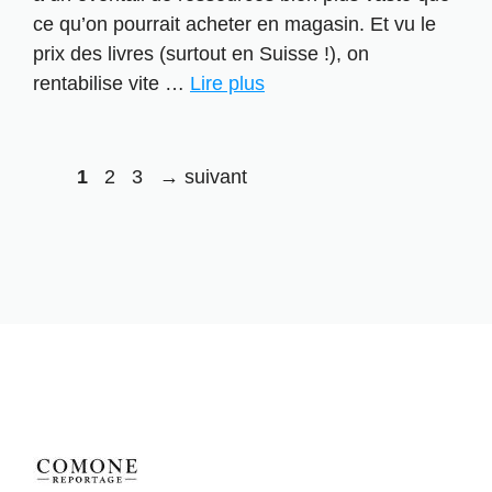
ce qu’on pourrait acheter en magasin. Et vu le
prix des livres (surtout en Suisse !), on
rentabilise vite …
Lire plus
Page
Page
Page
1
2
3
→
suivant