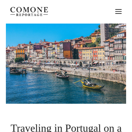
Aller
M
au
contenu
Traveling in Portugal on a